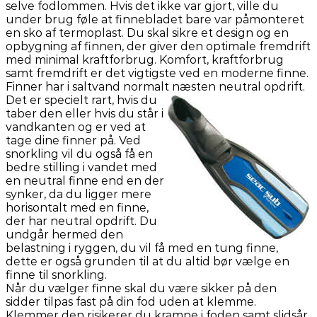
selve fodlommen. Hvis det ikke var gjort, ville du
under brug føle at finnebladet bare var påmonteret
en sko af termoplast. Du skal sikre et design og en
opbygning af finnen, der giver den optimale fremdrift
med minimal kraftforbrug. Komfort, kraftforbrug
samt fremdrift er det vigtigste ved en moderne finne.
Finner har i saltvand normalt næsten neutral opdrift.
Det er specielt rart, hvis du
taber den eller hvis du står i
vandkanten og er ved at
tage dine finner på. Ved
snorkling vil du også få en
bedre stilling i vandet med
en neutral finne end en der
synker, da du ligger mere
horisontalt med en finne,
der har neutral opdrift. Du
undgår hermed den
belastning i ryggen, du vil få med en tung finne,
dette er også grunden til at du altid bør vælge en
finne til snorkling.
Når du vælger finne skal du være sikker på den
sidder tilpas fast på din fod uden at klemme.
Klemmer den risikerer du krampe i foden samt slidsår.