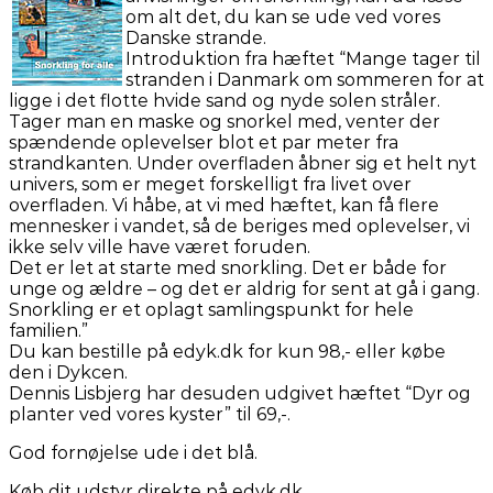
om alt det, du kan se ude ved vores
Danske strande.
Introduktion fra hæftet “Mange tager til
stranden i Danmark om sommeren for at
ligge i det flotte hvide sand og nyde solen stråler.
Tager man en maske og snorkel med, venter der
spændende oplevelser blot et par meter fra
strandkanten. Under overfladen åbner sig et helt nyt
univers, som er meget forskelligt fra livet over
overfladen. Vi håbe, at vi med hæftet, kan få flere
mennesker i vandet, så de beriges med oplevelser, vi
ikke selv ville have været foruden.
Det er let at starte med snorkling. Det er både for
unge og ældre – og det er aldrig for sent at gå i gang.
Snorkling er et oplagt samlingspunkt for hele
familien.”
Du kan bestille på edyk.dk for kun 98,- eller købe
den i Dykcen.
Dennis Lisbjerg har desuden udgivet hæftet “Dyr og
planter ved vores kyster” til 69,-.
God fornøjelse ude i det blå.
Køb dit udstyr direkte på edyk.dk