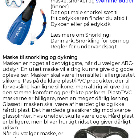
maske, snorkel og
svømmefødder
(finner).
Det optimale snorkel sæt til
fritidsdykkeren finder du altid i
Dykcen eller på edyk.dk.
Læs mere om Snorkling i
Danmark, Snorkling for børn og
Regler for undervandsjagt.
Maske til snorkling og dykning
Masken er noget af det vigtigste, når du vælger ABC-
udstyr. En utæt maske vil aldrig kunne give dig gode
oplevelser. Masken skal være fremstillet i allergitestet
silikone. Pas på de klare plast/PVC produkter, der til
forveksling kan ligne silikone, men aldrig vil give dig
den samme komfort og perfekte pasform. Plast/PVC
maskerne er billigere, men en meget dårlig løsning.
Glasset i masken skal være af hærdet glas og ikke
hårdt plast. Det hærdede glas sikrer dig mod skarpe
glassplinter, hvis uheldet skulle være ude. Hård plast
er billigere, men bliver hurtigt ridset og giver dårligt
udsyn.
Når du vælger maske, er