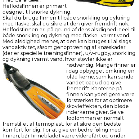
med bare tæer.
Helfodsfinnen er primært
designet til snorkeldykning.
Skal du bruge finnen til både snorkling og dykning
med flaske, skal du sikre at den giver fremdrift nok.
Helfodsfinnen er på grund af dens alsidighed ideel til
både snorkling og dykning med flaske i varmt vand.
Med alsidighed menes, at den kan bruges til al slags
vandaktivitet, såsom genoptræning af knæskader
(der er specielle træningsfinner), u/v-rugby, snorkling
og dykning i varmt vand, hvor støvler
ikke er
nødvendig. Mange finner er
i dag opbygget omkring en
blød kerne, som kan sende
vandet bagud og give
fremdrift. Kanterne på
finnen kan yderligere være
forstærket for at optimere
skovleffekten, den bløde
inderkerne giver. Selve
fodlommen er normalt
fremstillet af termoplast, for at sikre den bedste
komfort for dig. For at give en bedre føling med
finnen, bør finnebladet være videreført op under