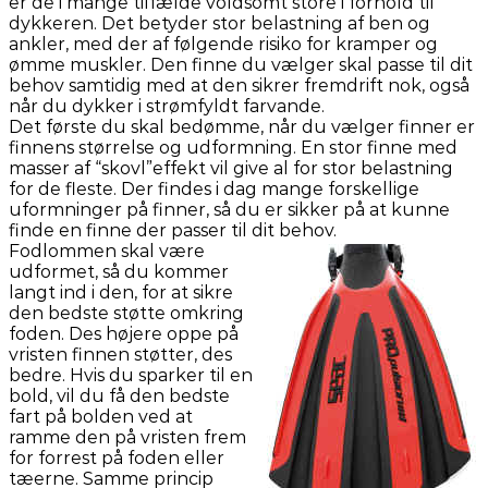
er de i mange tilfælde voldsomt store i forhold til
dykkeren. Det betyder stor belastning af ben og
ankler, med der af følgende risiko for kramper og
ømme muskler. Den finne du vælger skal passe til dit
behov samtidig med at den sikrer fremdrift nok, også
når du dykker i strømfyldt farvande.
Det første du skal bedømme, når du vælger finner er
finnens størrelse og udformning. En stor finne med
masser af “skovl”effekt vil give al for stor belastning
for de fleste. Der findes i dag mange forskellige
uformninger på finner, så du er sikker på at kunne
finde en finne der passer til dit behov.
Fodlommen skal være
udformet, så du kommer
langt ind i den, for at sikre
den bedste støtte omkring
foden. Des højere oppe på
vristen finnen støtter, des
bedre. Hvis du sparker til en
bold, vil du få den bedste
fart på bolden ved at
ramme den på vristen frem
for forrest på foden eller
tæerne. Samme princip