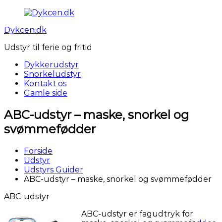
Videre
til
Dykcen.dk
indhold
Udstyr til ferie og fritid
Dykkerudstyr
Snorkeludstyr
Kontakt os
Gamle side
ABC-udstyr – maske, snorkel og
svømmefødder
Forside
Udstyr
Udstyrs Guider
ABC-udstyr – maske, snorkel og svømmefødder
ABC-udstyr
ABC-udstyr er fagudtryk for