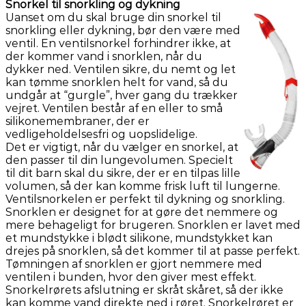
Snorkel til snorkling og dykning
Uanset om du skal bruge din snorkel til
snorkling eller dykning, bør den være med
ventil. En ventilsnorkel forhindrer ikke, at
der kommer vand i snorklen, når du
dykker ned. Ventilen sikre, du nemt og let
kan tømme snorklen helt for vand, så du
undgår at “gurgle”, hver gang du trækker
vejret. Ventilen består af en eller to små
silikonemembraner, der er
vedligeholdelsesfri og uopslidelige.
Det er vigtigt, når du vælger en snorkel, at
den passer til din lungevolumen. Specielt
til dit barn skal du sikre, der er en tilpas lille
volumen, så der kan komme frisk luft til lungerne.
Ventilsnorkelen er perfekt til dykning og snorkling.
Snorklen er designet for at gøre det nemmere og
mere behageligt for brugeren. Snorklen er lavet med
et mundstykke i blødt silikone, mundstykket kan
drejes på snorklen, så det kommer til at passe perfekt.
Tømningen af snorklen er gjort nemmere med
ventilen i bunden, hvor den giver mest effekt.
Snorkelrørets afslutning er skråt skåret, så der ikke
kan komme vand direkte ned i røret. Snorkelrøret er