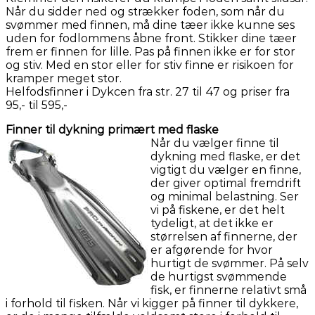
Når du sidder ned og strækker foden, som når du
svømmer med finnen, må dine tæer ikke kunne ses
uden for fodlommens åbne front. Stikker dine tæer
frem er finnen for lille. Pas på finnen ikke er for stor
og stiv. Med en stor eller for stiv finne er risikoen for
kramper meget stor.
Helfodsfinner i Dykcen fra str. 27 til 47 og priser fra
95,- til 595,-
Finner til dykning primært med flaske
Når du vælger finne til
dykning med flaske, er det
vigtigt du vælger en finne,
der giver optimal fremdrift
og minimal belastning. Ser
vi på fiskene, er det helt
tydeligt, at det ikke er
størrelsen af finnerne, der
er afgørende for hvor
hurtigt de svømmer. På selv
de hurtigst svømmende
fisk, er finnerne relativt små
i forhold til fisken. Når vi kigger på finner til dykkere,