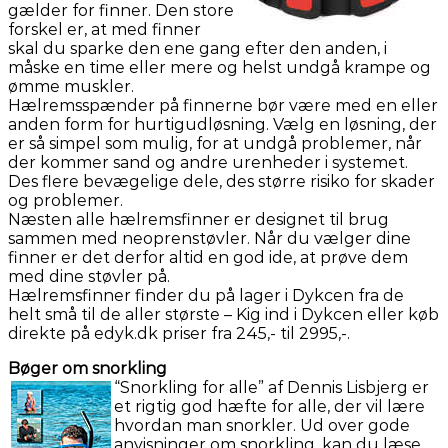
gælder for finner. Den store
forskel er, at med finner
skal du sparke den ene gang efter den anden, i
måske en time eller mere og helst undgå krampe og
ømme muskler.
Hælremsspænder på finnerne bør være med en eller
anden form for hurtigudløsning. Vælg en løsning, der
er så simpel som mulig, for at undgå problemer, når
der kommer sand og andre urenheder i systemet.
Des flere bevægelige dele, des større risiko for skader
og problemer.
Næsten alle hælremsfinner er designet til brug
sammen med neoprenstøvler. Når du vælger dine
finner er det derfor altid en god ide, at prøve dem
med dine støvler på.
Hælremsfinner finder du på lager i Dykcen fra de
helt små til de aller største – Kig ind i Dykcen eller køb
direkte på edyk.dk priser fra 245,- til 2995,-.
Bøger om snorkling
“Snorkling for alle” af Dennis Lisbjerg er
et rigtig god hæfte for alle, der vil lære
hvordan man snorkler. Ud over gode
anvisninger om snorkling, kan du læse