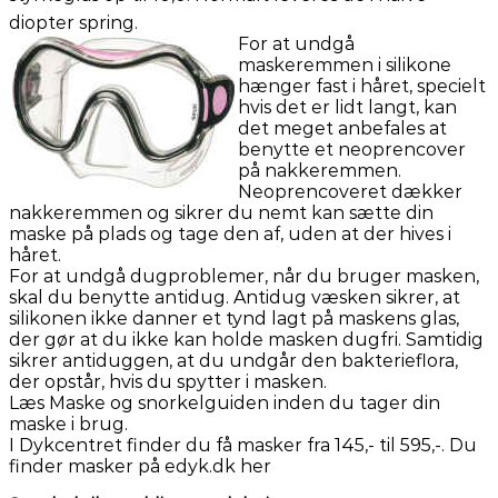
diopter spring.
For at undgå
maskeremmen i silikone
hænger fast i håret, specielt
hvis det er lidt langt, kan
det meget anbefales at
benytte et neoprencover
på nakkeremmen.
Neoprencoveret dækker
nakkeremmen og sikrer du nemt kan sætte din
maske på plads og tage den af, uden at der hives i
håret.
For at undgå dugproblemer, når du bruger masken,
skal du benytte antidug. Antidug væsken sikrer, at
silikonen ikke danner et tynd lagt på maskens glas,
der gør at du ikke kan holde masken dugfri. Samtidig
sikrer antiduggen, at du undgår den bakterieflora,
der opstår, hvis du spytter i masken.
Læs Maske og snorkelguiden inden du tager din
maske i brug.
I Dykcentret finder du få masker fra 145,- til 595,-. Du
finder masker på edyk.dk her