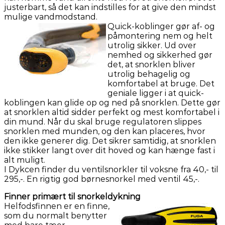
justerbart, så det kan indstilles for at give den mindst
mulige vandmodstand.
Quick-koblinger gør af- og
påmontering nem og helt
utrolig sikker. Ud over
nemhed og sikkerhed gør
det, at snorklen bliver
utrolig behagelig og
komfortabel at bruge. Det
geniale ligger i at quick-
koblingen kan glide op og ned på snorklen. Dette gør
at snorklen altid sidder perfekt og mest komfortabel i
din mund. Når du skal bruge regulatoren slippes
snorklen med munden, og den kan placeres, hvor
den ikke generer dig. Det sikrer samtidig, at snorklen
ikke stikker langt over dit hoved og kan hænge fast i
alt muligt.
I Dykcen finder du ventilsnorkler til voksne fra 40,- til
295,-. En rigtig god børnesnorkel med ventil 45,-.
Finner primært til snorkeldykning
Helfodsfinnen er en finne,
som du normalt benytter