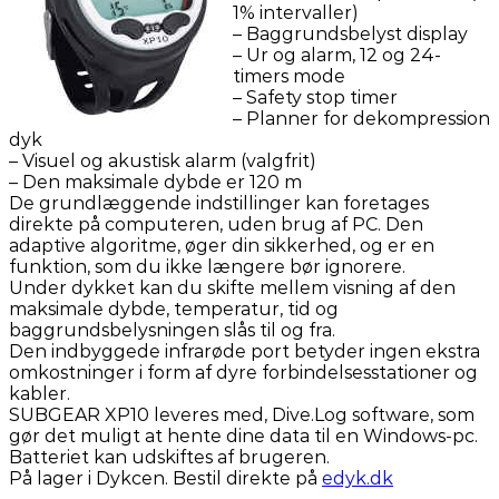
1% intervaller)
– Baggrundsbelyst display
– Ur og alarm, 12 og 24-
timers mode
– Safety stop timer
– Planner for dekompression
dyk
– Visuel og akustisk alarm (valgfrit)
– Den maksimale dybde er 120 m
De grundlæggende indstillinger kan foretages
direkte på computeren, uden brug af PC. Den
adaptive algoritme, øger din sikkerhed, og er en
funktion, som du ikke længere bør ignorere.
Under dykket kan du skifte mellem visning af den
maksimale dybde, temperatur, tid og
baggrundsbelysningen slås til og fra.
Den indbyggede infrarøde port betyder ingen ekstra
omkostninger i form af dyre forbindelsesstationer og
kabler.
SUBGEAR XP10 leveres med, Dive.Log software, som
gør det muligt at hente dine data til en Windows-pc.
Batteriet kan udskiftes af brugeren.
På lager i Dykcen. Bestil direkte på
edyk.dk