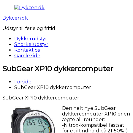
Videre
til
Dykcen.dk
indhold
Udstyr til ferie og fritid
Dykkerudstyr
Snorkeludstyr
Kontakt os
Gamle side
SubGear XP10 dykkercomputer
Forside
SubGear XP10 dykkercomputer
SubGear XP10 dykkercomputer
Den helt nye SubGear
dykkercomputer XP10 er en
ægte all-rounder:
-Nitrox-kompatibel fastsat
for et iltindhold på 21-50% (i