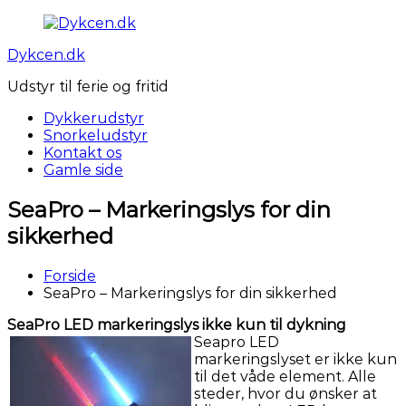
Videre
til
Dykcen.dk
indhold
Udstyr til ferie og fritid
Dykkerudstyr
Snorkeludstyr
Kontakt os
Gamle side
SeaPro – Markeringslys for din
sikkerhed
Forside
SeaPro – Markeringslys for din sikkerhed
SeaPro LED markeringslys ikke kun til dykning
Seapro LED
markeringslyset er ikke kun
til det våde element. Alle
steder, hvor du ønsker at