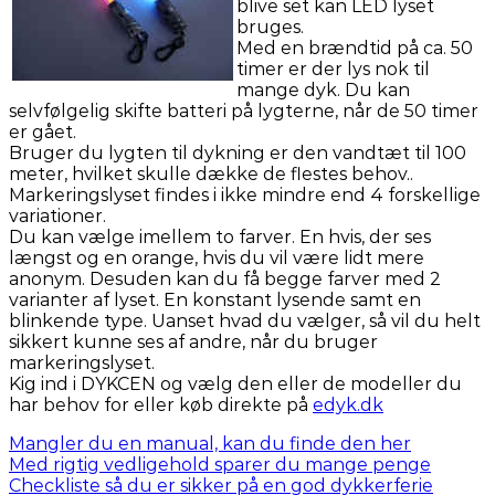
blive set kan LED lyset
bruges.
Med en brændtid på ca. 50
timer er der lys nok til
mange dyk. Du kan
selvfølgelig skifte batteri på lygterne, når de 50 timer
er gået.
Bruger du lygten til dykning er den vandtæt til 100
meter, hvilket skulle dække de flestes behov..
Markeringslyset findes i ikke mindre end 4 forskellige
variationer.
Du kan vælge imellem to farver. En hvis, der ses
længst og en orange, hvis du vil være lidt mere
anonym. Desuden kan du få begge farver med 2
varianter af lyset. En konstant lysende samt en
blinkende type. Uanset hvad du vælger, så vil du helt
sikkert kunne ses af andre, når du bruger
markeringslyset.
Kig ind i DYKCEN og vælg den eller de modeller du
har behov for eller køb direkte på
edyk.dk
Mangler du en manual, kan du finde den her
Med rigtig vedligehold sparer du mange penge
Checkliste så du er sikker på en god dykkerferie