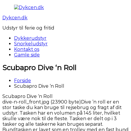
Videre
til
Dykcen.dk
indhold
Udstyr til ferie og fritid
Dykkerudstyr
Snorkeludstyr
Kontakt os
Gamle side
Scubapro Dive ‘n Roll
Forside
Scubapro Dive ‘n Roll
Scubapro Dive ‘n Roll
dive-n-roll_front.jpg (23900 byte)Dive ’n roll er en
stor taske du kan bruge til rejsebrug og fragt af dit
udstyr. Tasken har en volumen på 145 liter, hvilket
skulle være nok til de fleste. Tasken er delt op i 3
tasker og alle taskerne kan bruges separat.
Bundtasken er lavet som en trolley med en fast bund