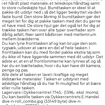
i et hårdt plast materiale, et teleskops håndtag samt
to store rulleskøjte hjul. Bundtasken er ideel til at
pakke dit udstyr ned i, så det ligger beskyttet via den
faste bund. Den store åbning til bundtasken gør det
meget let for dig at pakke tasken med det du gerne
vil have med. De store hjul gør det også let for dig at
trække tasken hen over alle typer overflader som
dårlig asfalt, fliser samt bådbroer med mellemrum
mellem brædderne.
Du kan lyne fronttasken af og kan bruge den som
rygsæk, udover at være en del af hele tasken. I
fronttasken kan du med fordel pakke ekstra tøj som
du ikke vil have liggende sammen med dit udstyr. Det
sidste er, at en af frontlommerne kan lynnes af, og så
har du en bæltetaske, hvor i du kan have dit kamera,
penge og pas.
Alle dele af tasken er lavet i kraftige og meget
slidstærke materialer. Tasken er udstyret med
adskillige håndtag så du har fri mulighed for at bære
eller rulle tasken.
Lagervare i Dykkercentret 1745,- (1396,- eksl. moms).
Du kan bestille tasken via Dykkercentrets E-Handel.
dive-n-roll_combo.jpg (33149 byte) dive-n-