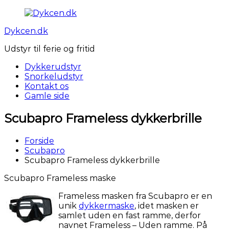
Videre
til
Dykcen.dk
indhold
Udstyr til ferie og fritid
Dykkerudstyr
Snorkeludstyr
Kontakt os
Gamle side
Scubapro Frameless dykkerbrille
Forside
Scubapro
Scubapro Frameless dykkerbrille
Scubapro Frameless maske
Frameless masken fra Scubapro er en
unik
dykkermaske
, idet masken er
samlet uden en fast ramme, derfor
navnet Frameless – Uden ramme. På