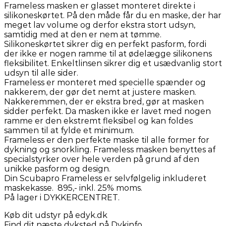
Frameless masken er glasset monteret direkte i
silikoneskørtet. På den måde får du en maske, der har
meget lav volume og derfor ekstra stort udsyn,
samtidig med at den er nem at tømme.
Silikoneskørtet sikrer dig en perfekt pasform, fordi
der ikke er nogen ramme til at ødelægge silikonens
fleksibilitet. Enkeltlinsen sikrer dig et usædvanlig stort
udsyn til alle sider.
Frameless er monteret med specielle spænder og
nakkerem, der gør det nemt at justere masken.
Nakkeremmen, der er ekstra bred, gør at masken
sidder perfekt. Da masken ikke er lavet med nogen
ramme er den ekstremt fleksibel og kan foldes
sammen til at fylde et minimum.
Frameless er den perfekte maske til alle former for
dykning og snorkling. Frameless masken benyttes af
specialstyrker over hele verden på grund af den
unikke pasform og design.
Din Scubapro Frameless er selvfølgelig inkluderet
maskekasse. 895,- inkl. 25% moms.
På lager i DYKKERCENTRET.
Køb dit udstyr på edyk.dk
Find dit næste dyksted på Dykinfo