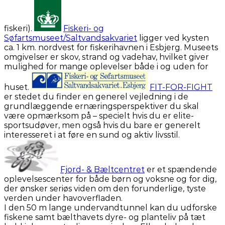
fiskeri).
Fiskeri- og
Søfartsmuseet/Saltvandsakvariet
ligger ved kysten
ca. 1 km. nordvest for fiskerihavnen i Esbjerg. Museets
omgivelser er skov, strand og vadehav, hvilket giver
mulighed for mange oplevelser både i og uden for
huset.
FIT-FOR-FIGHT
er stedet du finder en generel vejledning i de
grundlæggende ernæringsperspektiver du skal
være opmærksom på – specielt hvis du er elite-
sportsudøver, men også hvis du bare er generelt
interesseret i at føre en sund og aktiv livsstil.
Fjord- & Bæltcentret
er et spændende
oplevelsescenter for både børn og voksne og for dig,
der ønsker seriøs viden om den forunderlige, tyste
verden under havoverfladen.
I den 50 m lange undervandtunnel kan du udforske
fiskene samt bælthavets dyre- og planteliv på tæt