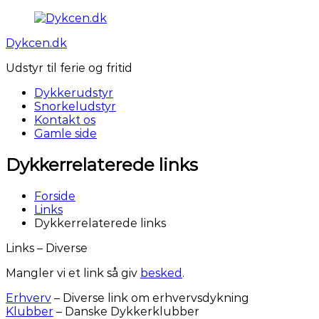
Videre
til
Dykcen.dk
indhold
Udstyr til ferie og fritid
Dykkerudstyr
Snorkeludstyr
Kontakt os
Gamle side
Dykkerrelaterede links
Forside
Links
Dykkerrelaterede links
Links – Diverse
Mangler vi et link så giv
besked
.
Erhverv
– Diverse link om erhvervsdykning
Klubber
– Danske Dykkerklubber