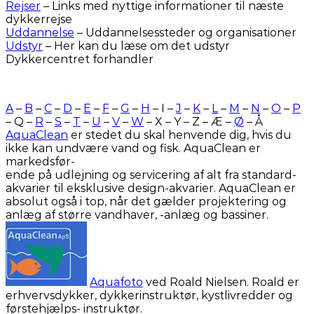
Rejser
– Links med nyttige informationer til næste
dykkerrejse
Uddannelse
– Uddannelsessteder og organisationer
Udstyr
– Her kan du læse om det udstyr
Dykkercentret forhandler
A
–
B
–
C
–
D
–
E
–
F
–
G
–
H
– I –
J
–
K
–
L
–
M
–
N
–
O
–
P
– Q –
R
–
S
–
T
–
U
–
V
–
W
– X – Y – Z – Æ –
Ø
– Å
AquaClean
er stedet du skal henvende dig, hvis du
ikke kan undvære vand og fisk. AquaClean er
markedsfør-
ende på udlejning og servicering af alt fra standard-
akvarier til eksklusive design-akvarier. AquaClean er
absolut også i top, når det gælder projektering og
anlæg af større vandhaver, -anlæg og bassiner.
Aquafoto
ved Roald Nielsen. Roald er
erhvervsdykker, dykkerinstruktør, kystlivredder og
førstehjælps- instruktør.