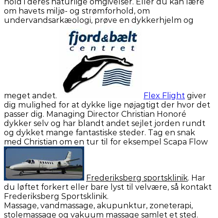
hold i deres naturlige omgivelser. Eller du kan lære
om havets miljø- og strømforhold, om
undervandsarkæologi, prøve en dykkerhjelm og
meget andet.
Flex Flight
giver
dig mulighed for at dykke lige nøjagtigt der hvor det
passer dig. Managing Director Christian Honoré
dykker selv og har blandt andet sejlet jorden rundt
og dykket mange fantastiske steder. Tag en snak
med Christian om en tur til for eksempel Scapa Flow
Frederiksberg sportsklinik
. Har
du løftet forkert eller bare lyst til velvære, så kontakt
Frederiksberg Sportsklinik.
Massage, vandmassage, akupunktur, zoneterapi,
stolemassage og vakuum massage samlet et sted.