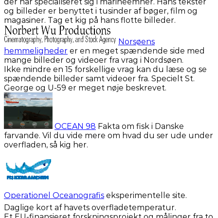
der har specialiseret sig i marineemner. Hans tekster
og billeder er benyttet i tusinder af bøger, film og
magasiner. Tag et kig på hans flotte billeder.
Norsøens
hemmeligheder
er en meget spændende side med
mange billeder og videoer fra vrag i Nordsøen.
Ikke mindre en 15 forskellige vrag kan du læse og se
spændende billeder samt videoer fra. Specielt St.
George og U-59 er meget nøje beskrevet.
OCEAN 98
Fakta om fisk i Danske
farvande. Vil du vide mere om hvad du ser ude under
overfladen, så kig her.
Operationel Oceanografis
eksperimentelle site.
Daglige kort af havets overfladetemperatur.
Et EU-finansieret forskningsprojekt og målinger fra to