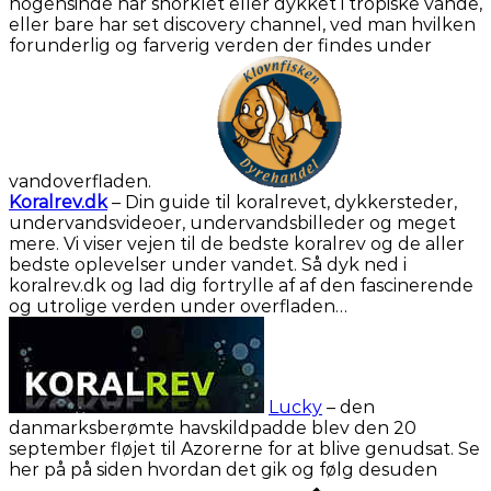
nogensinde har snorklet eller dykket i tropiske vande,
eller bare har set discovery channel, ved man hvilken
forunderlig og farverig verden der findes under
vandoverfladen.
Koralrev.dk
– Din guide til koralrevet, dykkersteder,
undervandsvideoer, undervandsbilleder og meget
mere. Vi viser vejen til de bedste koralrev og de aller
bedste oplevelser under vandet. Så dyk ned i
koralrev.dk og lad dig fortrylle af af den fascinerende
og utrolige verden under overfladen…
Lucky
– den
danmarksberømte havskildpadde blev den 20
september fløjet til Azorerne for at blive genudsat. Se
her på på siden hvordan det gik og følg desuden