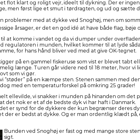
flot klart og roligt vejr, ideelt til dykning. Der er ingen 
, men først lige et smut i tørdragten, og ud og sætte 
ngen problemer med at dykke ved
Snoghøj, men om sommer
ige årsager, er det en god idé at have både flag, bøje
til at komme i vandet og da vi dumper under overfladen e
med regulatoren i munden, hvilket kommer til at lyd
samme, for hans hånd bliver ved med at give OK-tegnet.
 og kigger på en gammel fiskeruse som vist er blevet tabt 
rimelig længe. Turen går videre ned til 18 meter, hvor vi 
jovt som vi gør.
r vi “støder” på en kæmpe sten. Stenen sammen med den f
ælt, dog med en temperaturforskel på omkring 25 grader!
 helt ellevilde, vi snakker i munden på hinanden om det p
 at det nok er et af de bedste dyk vi har haft i Danmark.
t det er synd for de dykkere der kun begrænser deres dy
året der er bedst at dykke. Og er man ordentlig klædt på,
Bunden ved Snoghøj er fast og med mange store sten, 
sigt.