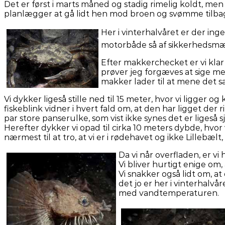
Det er først i marts måned og stadig rimelig koldt, men et 
planlægger at gå lidt hen mod broen og svømme tilbage
Her i vinterhalvåret er der i
motorbåde så af sikkerhedsmæss
Efter makkerchecket er vi klar 
prøver jeg forgæves at sige 
makker lader til at mene det 
Vi dykker ligeså stille ned til 15 meter, hvor vi ligger
fiskeblink vidner i hvert fald om, at den har ligget der 
par store panserulke, som vist ikke synes det er ligeså s
Herefter dykker vi opad til cirka 10 meters dybde, hvo
nærmest til at tro, at vi er i rødehavet og ikke Lilleb
Da vi når overfladen, er vi
Vi bliver hurtigt enige om,
Vi snakker også lidt om, a
det jo er her i vinterhalv
med vandtemperaturen.