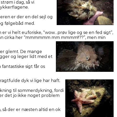
strøm i dag, så vi
dykkerflagene.
en er der en del sejl og
 og følgebåd med.
r vi helt euforiske, “wow…prøv lige og se en fed sigt”,
e sådan cirka her “mmmmmm mm mmmm!!??”, men min
eller glemt. De mange
ligger og leger lidt med et
antastiske sigt får os
ragtfulde dyk vi lige
har haft.
kning til sommerdykning, fordi
 er det jo ikke noget problem
så der er næsten altid en ok