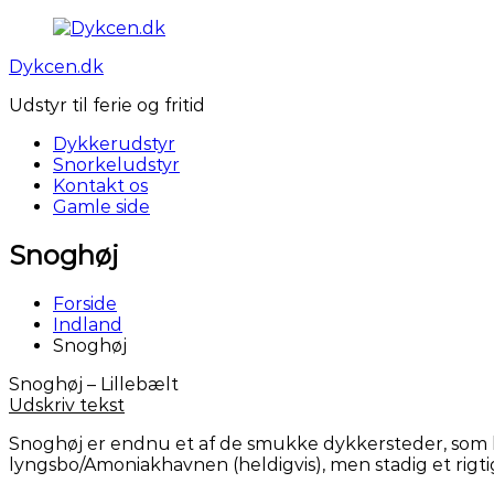
Videre
til
Dykcen.dk
indhold
Udstyr til ferie og fritid
Dykkerudstyr
Snorkeludstyr
Kontakt os
Gamle side
Snoghøj
Forside
Indland
Snoghøj
Snoghøj – Lillebælt
Udskriv tekst
Snoghøj er endnu et af de smukke dykkersteder, som hør
lyngsbo/Amoniakhavnen (heldigvis), men stadig et rigt