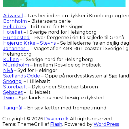
Advarsel
– Læs her inden du dykker i Kronborgbugte
Bornholm
– Østersøens perle
Hellebæk
– Lidt nord for Helsingør
Hotellet
– I Sverige nord for Helsingborg
Hundested
– Hvor færgerne i sin tid sejlede til Grenå
Højerup Kirke – Stevns
– Se billederne fra en dejlig da
Johannes L
– Vraget af en 489 BRT coaster i Sverige lig
Helsingborg
Kullen
– I Sverige nord for Helsingborg
Munkholm
– Imellem Roskilde og Holbæk
Nivå
– Syd for Helsingør
Sjællands Odde
– Oppe på nordvestkysten af Sjællan
Snoghøj
– I Lillebælt
Storebælt
– Dyk under Storebæltsbroen
Søbadet
– I Lillebælt
Twin
– Sjællands nok mest besøgte dyksted
Tangnål
– En sjov fætter med trompetmund
Copyright © 2026
Dykcen.dk
All rights reserved.
Tema: ThemeGrill af
Flash
. Powered by
WordPress