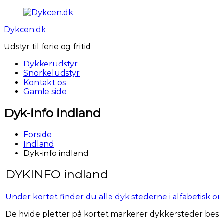
Videre
til
Dykcen.dk
indhold
Udstyr til ferie og fritid
Dykkerudstyr
Snorkeludstyr
Kontakt os
Gamle side
Dyk-info indland
Forside
Indland
Dyk-info indland
DYKINFO indland
Under kortet finder du alle dyk stederne i alfabetisk 
De hvide pletter på kortet markerer dykkersteder bes