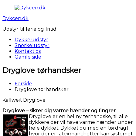
Videre
til
Dykcen.dk
indhold
Udstyr til ferie og fritid
Dykkerudstyr
Snorkeludstyr
Kontakt os
Gamle side
Dryglove tørhandsker
Forside
Dryglove tørhandsker
Kallweit Dryglove
Dryglove – sikrer dig varme hænder og fingrer
Dryglove er en hel ny tørhandske, til alle
dykkere der vil have varme hænder under
hele dykket. Dykket du med en tørdragt,
hvor der er latexmanchetter kan systemet